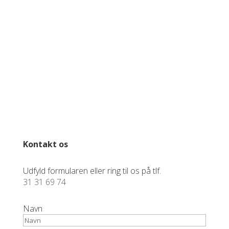
personoplysninger dertil.
Cookies på
www.talkompagniet.dk
Kontakt os
Udfyld formularen eller ring til os på tlf.
31 31 69 74
Navn